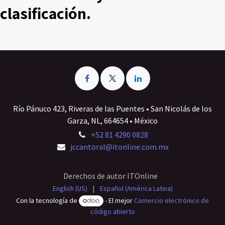
clasificación.
Río Pánuco 423, Riveras de las Puentes • San Nicolás de los
Garza, NL, 664654 • México
+52 81 4290 0828
jccantoral@itonline.com.mx
Derechos de autor ITOnline
English (US)
|
Español (América Latina)
Con la tecnología de
- El mejor
Comercio electrónico de
código abierto