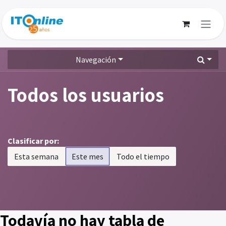
Ir al contenido
Navegación
Todos los usuarios
Clasificar por:
Esta semana
Este mes
Todo el tiempo
Todavía no hay tabla de