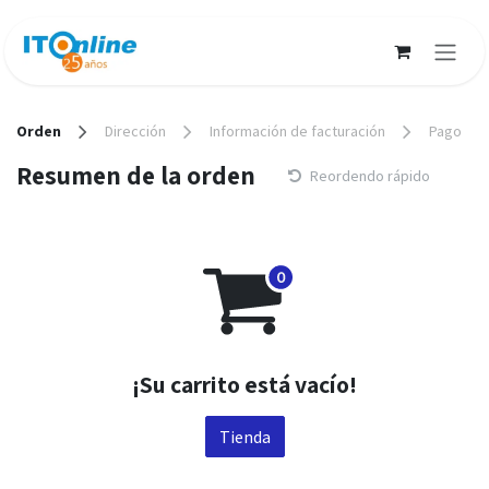
Ir al contenido
Orden
Dirección
Información de facturación
Pago
Resumen de la orden
Reordendo rápido
¡Su carrito está vacío!
Tienda