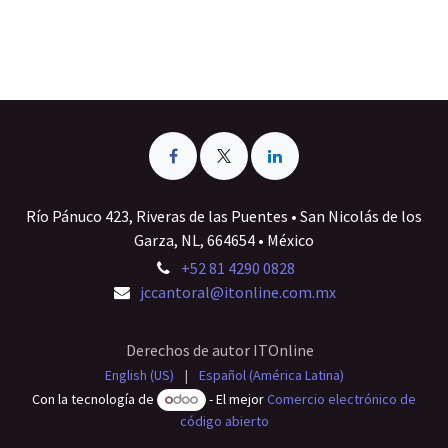
Río Pánuco 423, Riveras de las Puentes • San Nicolás de los
Garza, NL, 664654 • México
+52 81 4290 0828
jccantoral@itonline.com.mx
Derechos de autor ITOnline
English (US)
|
Español (América Latina)
Con la tecnología de
- El mejor
Comercio electrónico de
código abierto