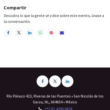
Compartir
Descubra lo que la gente ve y dice sobre este evento, únase a
la conversación.
Río Pánuco 423, Riveras de las Puentes • San Nicolás de los
Garza, NL, 664654 • México
+52 81 4290 0828